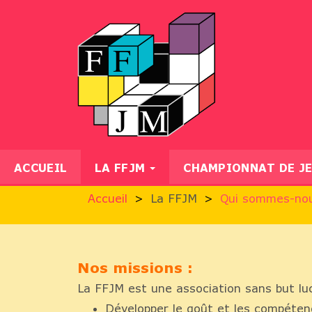
ACCUEIL
LA FFJM
CHAMPIONNAT DE J
Accueil
La FFJM
Qui sommes-nou
Nos missions :
La FFJM est une association sans but lucr
Développer le goût et les compéten