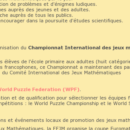
ution de problèmes et d'énigmes ludiques.
es auprès des jeunes et des adultes.
rche auprès de tous les publics.
encourager dans la poursuite d'études scientifiques.
ganisation du
Championnat International des jeux 
 élèves de l'école primaire aux adultes (huit catégori
ys francophones, ce Championnat a maintenant des par
ion du Comité International des Jeux Mathématiques
orld Puzzle Federation (WPF)
.
ation et de qualification pour sélectionner les équipes 
pétitions : le World Puzzle Championship et le World
lons et événements locaux de promotion des jeux mat
Jeux Mathématiques, la FFJM organise la coupe Euroma