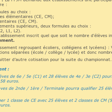
re :
ules au choix :
sses élémentaires (CE, CM);
entaires (CE, CM).
ssements supérieurs, deux formules au choix :
2, L1, L2).
tablissement inscrit quel que soit le nombre d'élèves i
sement.
lissement regroupant écoliers, collégiens et lycéens) :
iptions séparées (école / collège / lycée) et donc nomb
uitter d’autre cotisation pour la suite du championnat.
ent :
lèves de 6e / 5e (C1) et 28 élèves de 4e / 3e (C2) pourr
 58 euros.
èves de 2nde / 1ère / Terminale pourra qualifier 25 élèv
iper 1 classe de CE avec 25 élèves et 2 classes de CM (
euros.