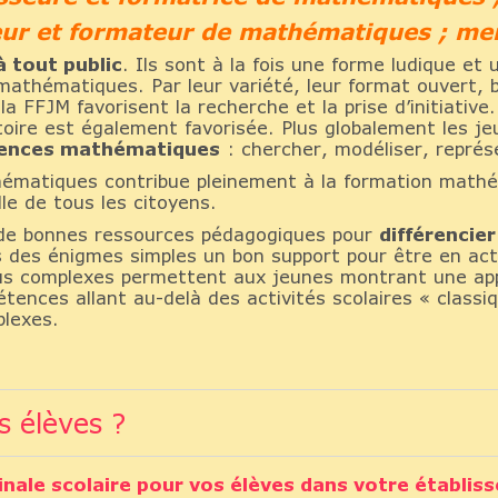
eur et formateur de mathématiques ; me
 tout public
. Ils sont à la fois une forme ludique e
s mathématiques. Par leur variété, leur format ouvert,
a FFJM favorisent la recherche et la prise d’initiative.
atoire est également favorisée. Plus globalement les 
tences mathématiques
: chercher, modéliser, représ
ématiques contribue pleinement à la formation mathé
le de tous les citoyens.
 de bonnes ressources pédagogiques pour
différencie
ns des énigmes simples un bon support pour être en ac
us complexes permettent aux jeunes montrant une appé
nces allant au-delà des activités scolaires « classi
plexes.
s élèves ?
inale scolaire pour vos élèves dans votre établis