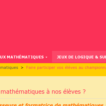
EUX MATHÉMATIQUES
JEUX DE LOGIQUE & S
ématiques
Faire participer vos élèves au champion
ux mathématiques à nos élèves ?
sseure et formatrice de mathématiques ;