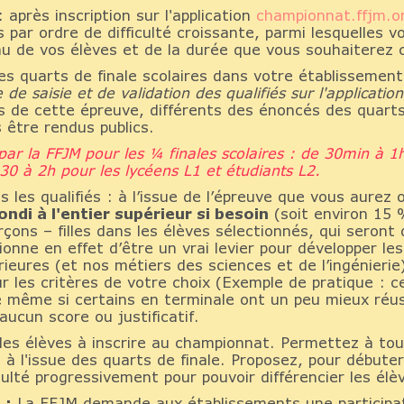
 après inscription sur l'application
championnat.ffjm.o
 par ordre de difficulté croissante, parmi lesquelles 
au de vos élèves et de la durée que vous souhaiterez c
es quarts de finale scolaires dans votre établissement 
e de saisie et de validation des qualifiés sur l'applicat
 de cette épreuve, différents des énoncés des quarts 
 être rendus publics.
 par la FFJM pour les ¼ finales scolaires : de 30min à 1
30 à 2h pour les lycéens L1 et étudiants L2.
s les qualifiés : à l’issue de l’épreuve que vous aure
ndi à l'entier supérieur si besoin
(soit environ 15 %
rçons – filles dans les élèves sélectionnés, qui seront 
nne en effet d’être un vrai levier pour développer l
périeures (et nos métiers des sciences et de l’ingénieri
ur les critères de votre choix (Exemple de pratique : ce
 même si certains en terminale ont un peu mieux réussi
ucun score ou justificatif.
les élèves à inscrire au championnat. Permettez à tou
à l'issue des quarts de finale. Proposez, pour débute
ulté progressivement pour pouvoir différencier les élè
 :
La FFJM demande aux établissements une participat