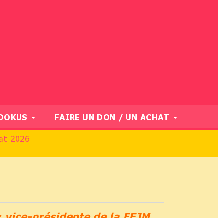
UDOKUS
FAIRE UN DON / UN ACHAT
nat 2026
 vice-présidente de la FFJM