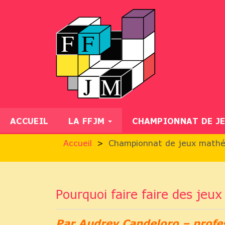
ACCUEIL
LA FFJM
CHAMPIONNAT DE J
Accueil
Championnat de jeux math
Pourquoi faire faire des je
Par Audrey Candeloro – profe