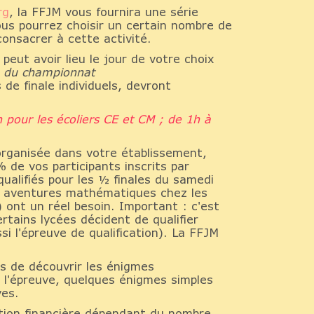
rg
, la FFJM vous fournira une série
vous pourrez choisir un certain nombre de
onsacrer à cette activité.
peut avoir lieu le jour de votre choix
ion du championnat
de finale individuels, devront
h pour les écoliers CE et CM ; de 1h à
z organisée dans votre établissement,
 de vos participants inscrits par
qualifiés pour les ½ finales du samedi
es aventures mathématiques chez les
e) ont un réel besoin. Important : c'est
rtains lycées décident de qualifier
 l'épreuve de qualification). La FFJM
s de découvrir les énigmes
r l'épreuve, quelques énigmes simples
ves.
ion financière dépendant du nombre