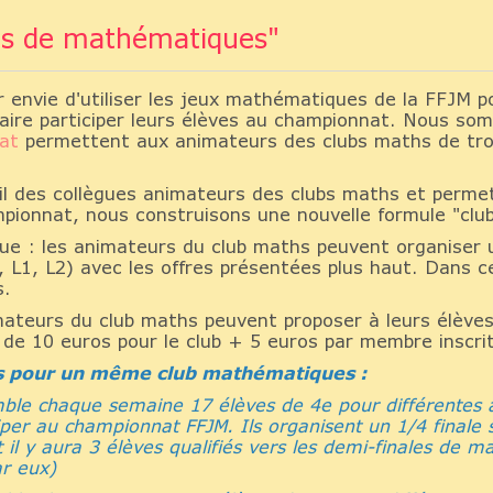
ubs de mathématiques"
r envie d'utiliser les jeux mathématiques de la FFJM p
faire participer leurs élèves au championnat. Nous s
at
permettent aux animateurs des clubs maths de trou
l des collègues animateurs des clubs maths et perme
pionnat, nous construisons une nouvelle formule "clu
ue : les animateurs du club maths peuvent organiser un
 L1, L2) avec les offres présentées plus haut. Dans ce 
s.
ateurs du club maths peuvent proposer à leurs élèves 
e de 10 euros pour le club + 5 euros par membre inscrit
les pour un même club mathématiques :
emble chaque semaine 17 élèves de 4e pour différentes 
per au championnat FFJM. Ils organisent un 1/4 finale sc
 il y aura 3 élèves qualifiés vers les demi-finales de ma
ar eux)