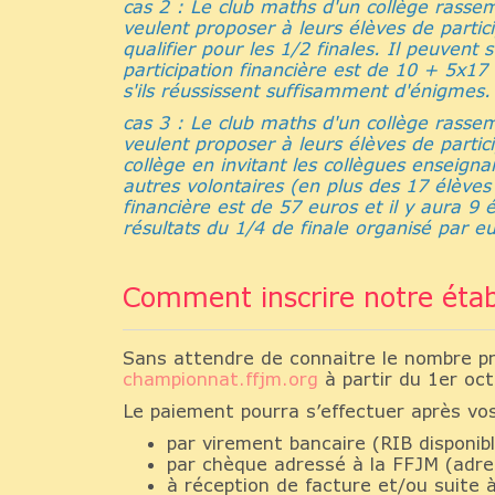
cas 2 : Le club maths d'un collège rass
veulent proposer à leurs élèves de parti
qualifier pour les 1/2 finales. Il peuvent s
participation financière est de 10 + 5x17
s'ils réussissent suffisamment d'énigmes.
cas 3 : Le club maths d'un collège rass
veulent proposer à leurs élèves de partic
collège en invitant les collègues enseign
autres volontaires (en plus des 17 élèves 
financière est de 57 euros et il y aura 9 
résultats du 1/4 de finale organisé par e
Comment inscrire notre éta
Sans attendre de connaitre le nombre pré
championnat.ffjm.org
à partir du 1er oc
Le paiement pourra s’effectuer après vo
par virement bancaire (RIB disponib
par chèque adressé à la FFJM (adre
à réception de facture et/ou suite 